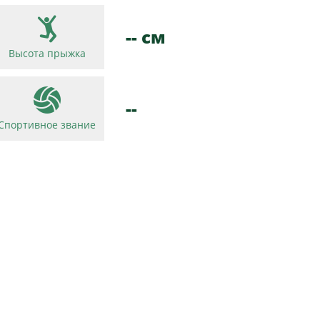
-- см
Высота прыжка
--
Спортивное звание