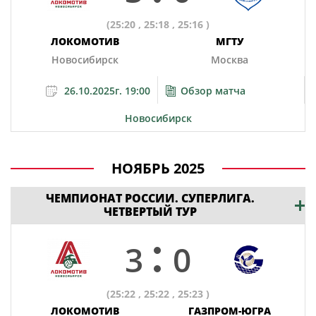
(25:20 , 25:18 , 25:16 )
ЛОКОМОТИВ
МГТУ
Новосибирск
Москва
26.10.2025г. 19:00
Обзор матча
Новосибирск
НОЯБРЬ 2025
ЧЕМПИОНАТ РОССИИ. СУПЕРЛИГА.
ЧЕТВЕРТЫЙ ТУР
3
0
(25:22 , 25:22 , 25:23 )
ЛОКОМОТИВ
ГАЗПРОМ-ЮГРА