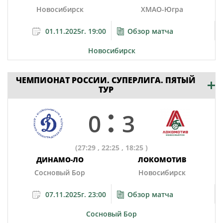
Новосибирск
ХМАО-Югра
01.11.2025г. 19:00
Обзор матча
Новосибирск
ЧЕМПИОНАТ РОССИИ. СУПЕРЛИГА. ПЯТЫЙ
ТУР
0
3
(27:29 , 22:25 , 18:25 )
ДИНАМО-ЛО
ЛОКОМОТИВ
Сосновый Бор
Новосибирск
07.11.2025г. 23:00
Обзор матча
Сосновый Бор