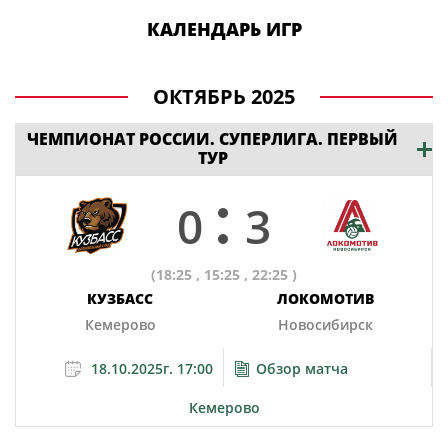
КАЛЕНДАРЬ ИГР
ОКТЯБРЬ 2025
ЧЕМПИОНАТ РОССИИ. СУПЕРЛИГА. ПЕРВЫЙ
ТУР
0
3
(18:25 , 15:25 , 22:25 )
КУЗБАСС
ЛОКОМОТИВ
Кемерово
Новосибирск
18.10.2025г. 17:00
Обзор матча
Кемерово