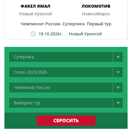
ФАКЕЛ ЯМАЛ
ЛОКОМОТИВ
Новый Уренгой
Новосибирск
Чемпионат России. Суперлига. Первый тур
18.10.2026г.
Новый Уренгой
СБРОСИТЬ