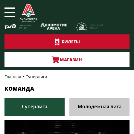
БИЛЕТЫ
МАГАЗИН
Главная
Суперлига
КОМАНДА
Суперлига
Молодёжная лига