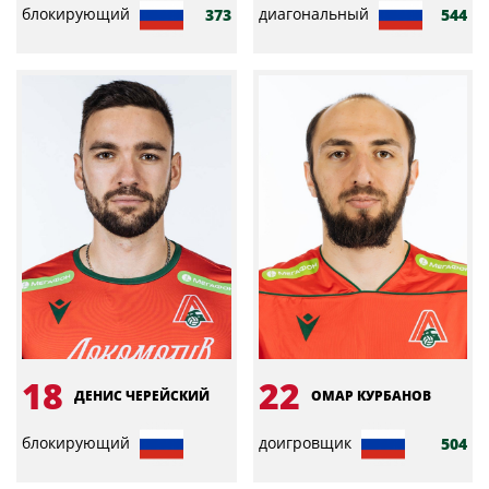
блокирующий
диагональный
373
544
18
22
ДЕНИС ЧЕРЕЙСКИЙ
ОМАР КУРБАНОВ
блокирующий
доигровщик
504