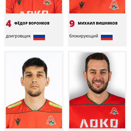
4
9
ФЁДОР ВОРОНКОВ
МИХАИЛ ВИШНЯКОВ
доигровщик
блокирующий