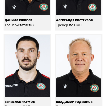
ДАНИИЛ КЛЯВЗЕР
АЛЕКСАНДР КОСТРУБОВ
Тренер-статистик
Тренер по ОФП
ВЕНИСЛАВ НАУМОВ
ВЛАДИМИР РОДИОНОВ