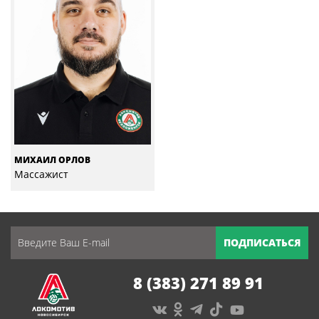
МИХАИЛ ОРЛОВ
Массажист
ПОДПИСАТЬСЯ
8 (383) 271 89 91