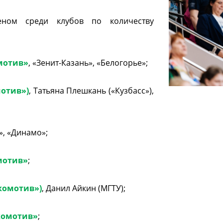
меном среди клубов по количеству
мотив»
, «Зенит-Казань», «Белогорье»;
мотив»)
, Татьяна Плешкань («Кузбасс»),
», «Динамо»;
мотив»
;
комотив»)
, Данил Айкин (МГТУ);
комотив»
;