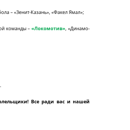
ола – «Зенит-Казань», «Факел Ямал»;
ой команды –
«Локомотив»
, «Динамо-
.
олельщики! Все ради вас и нашей