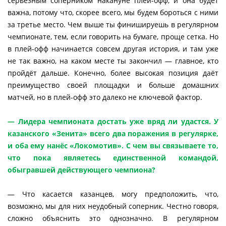
серьёзным соперником накануне плей-офф, и она будет
важна, потому что, скорее всего, мы будем бороться с ними
за третье место. Чем выше ты финишируешь в регулярном
чемпионате, тем, если говорить на бумаге, проще сетка. Но
в плей-офф начинается совсем другая история, и там уже
не так важно, на каком месте ты закончил — главное, кто
пройдёт дальше. Конечно, более высокая позиция даёт
преимущество своей площадки и больше домашних
матчей, но в плей-офф это далеко не ключевой фактор.
— Лидера чемпионата достать уже вряд ли удастся. У
казанского «Зенита» всего два поражения в регулярке,
и оба ему нанёс «Локомотив». С чем вы связываете то,
что пока являетесь единственной командой,
обыгравшей действующего чемпиона?
— Что касается казанцев, могу предположить, что,
возможно, мы для них неудобный соперник. Честно говоря,
сложно объяснить это однозначно. В регулярном