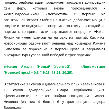
процесс реабилитации продолжает проходить доигровщик
Сэм Деру, который вновь присоединился к
железнодорожникам. «Локомотив» с первых же
розыгрышей играет стабильно в атаке, добавляет мощи в
подаче и не подпускает соперника по счету – в каждой из
партии к концовке гости вырываются вперед, и «Факел
Ямал» не имеет шансов ни на одну из партий. Как итог,
новосибирцы одерживают реванш над командой Романа
Емполова за поражение в первом круге и закрывают
выездные туры уверенной победой в трех партиях.
«Факел Ямал» (Новый Уренгой) – «Локомотив»
(Новосибирск) – 0:3 (19:25, 18:25, 20:25).
В статистике 17 очков у диагонального Ильи Казаченкова и
15 очков доигровщика Омара Курбанова (78%
эффективности). 7 очков набрал связующий Симеон
Николов (из них 4 блока), 6 у доигровщика Федора
Воронкова!