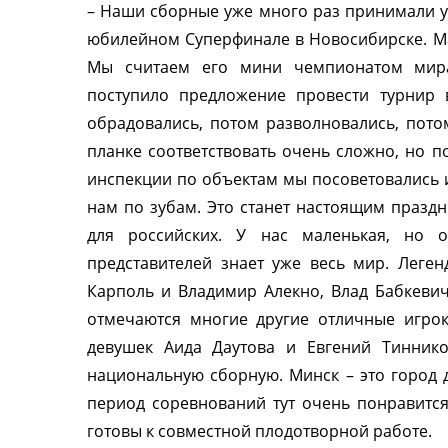
– Наши сборные уже много раз принимали у
юбилейном Суперфинале в Новосибирске. Ма
Мы считаем его мини чемпионатом мира
поступило предложение провести турнир 
обрадовались, потом разволновались, пото
планке соответствовать очень сложно, но п
инспекции по объектам мы посоветовались и
нам по зубам. Это станет настоящим праздни
для российских. У нас маленькая, но о
представителей знает уже весь мир. Леге
Карполь и Владимир Алекно, Влад Бабкевич
отмечаются многие другие отличные игро
девушек Аида Даутова и Евгений Тинник
национальную сборную. Минск – это город д
период соревнований тут очень понравитс
готовы к совместной плодотворной работе.