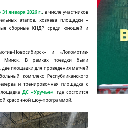
 31 января 2026 г.
, в числе участников
тельных этапов, хозяева площадки –
нные сборные КНДР среди юношей и
отив-Новосибирск» и «Локомотив-
ла Минск. В рамках поездки были
 две площадки для проведения матчей
больный комплекс Республиканского
резерва и тренировочная площадка с
 площадка
ДС «Уручье»
, где состоится
ной красочной шоу-программой.