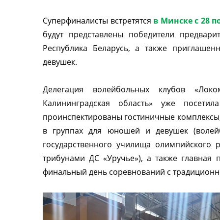
Cуперфиналисты встретятся
в Минске с 28 по
будут представлены победители предвари
Республика Беларусь, а также приглаше
девушек.
Делегация волейбольных клубов «Локом
Калининградская область» уже посети
проинспектированы гостиничные комплексы,
в группах для юношей и девушек (волей
государственного училища олимпийского 
трибунами ДС «Уручье»), а также главная
финальный день соревнований с традицион