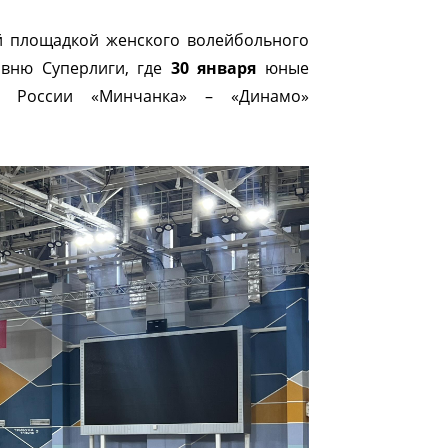
й площадкой женского волейбольного
овню Суперлиги, где
30 января
юные
а России «Минчанка» – «Динамо»