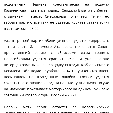
подопечных Пламена Константинова на подачах
Казаченкова – два эйса подряд. Серджио Бузато прибегает
к заменам – вместо Сивожелеза появляется Титич, но
забрать партию все-таки не удается. Куркаев ставит точку
в сете эйсом – 25:22.
Уже в третьей партии «Зениту» вновь удается лидировать
– при счете 8:11 вместо Атанасова появляется Савин,
пропустивший серию с «Енисеем» из-за травмы.
Новосибирцам удается сравнять счет, и уже в стане
питерцев замены – на площадку выходит Кобзарь вместо
Ковалева. Эйс подает Курбанов – 14:12, у «Зенита» вновь
посыпались невынужденные ошибки. Гостям удается
сократить отставание – подача навылет у Ананьева, но уже
на матчболе показывает мастер-класс на одиночном блоке
связующий хозяев Игорь Тисевич – 25:21.
Первый матч серии остается за новосибирским