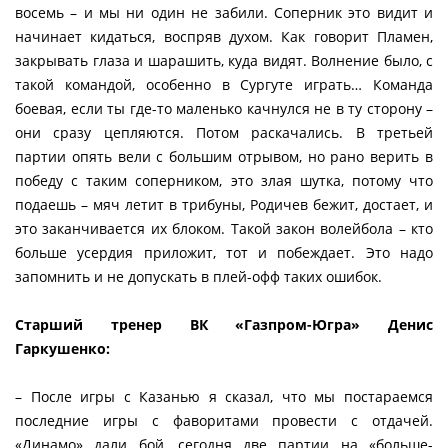
восемь – и мы ни один не забили. Соперник это видит и
начинает кидаться, воспряв духом. Как говорит Пламен,
закрывать глаза и шарашить, куда видят. Волнение было, с
такой командой, особенно в Сургуте играть… Команда
боевая, если ты где-то маленько качнулся не в ту сторону –
они сразу цепляются. Потом раскачались. В третьей
партии опять вели с большим отрывом, но рано верить в
победу с таким соперником, это злая шутка, потому что
подаешь – мяч летит в трибуны, Родичев бежит, достает, и
это заканчивается их блоком. Такой закон волейбола – кто
больше усердия приложит, тот и побеждает. Это надо
запомнить и не допускать в плей-офф таких ошибок.
Старший тренер ВК «Газпром-Югра» Денис
Гаркушенко:
– После игры с Казанью я сказал, что мы постараемся
последние игры с фаворитами провести с отдачей.
«Динамо» дали бой, сегодня две партии на «больше-