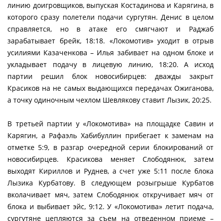
линию доигровщиков, выпуская Костадинова и Карягина, в
которого сразу полетели подачи сургутян. Денис в целом
справляется, но в атаке его смягчают и Раджаб
зарабатывает брейк, 18:18. «Локомотив» уходит в отрыв
усилиями Казаченкова – Илья забивает на одном блоке и
укладывает подачу в лицевую линию, 18:20. А исход
партии решил блок новосибирцев: дважды закрыт
Красиков на не самых выдающихся передачах Ожиганова,
а точку одиночным чехлом Шевлякову ставит Лызик, 20:25.
В третьей партии у «Локомотива» на площадке Савин и
Карягин, а Рафаэль Хабибуллин прибегает к заменам на
отметке 5:9, в разгар очередной серии блокирований от
новосибирцев. Красикова меняет Слободянюк, затем
выходят Кириллов и Руднев, а счет уже 5:11 после блока
Лызика Курбатову. В следующем розыгрыше Курбатов
вколачивает мяч, затем Слободянюк откручивает мяч от
блока и выбивает эйс, 9:12. У «Локомотива» летит подача,
сургутяне цепляются за съем на отведенном приеме –