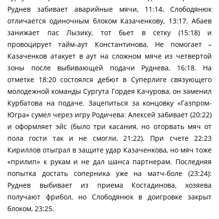
Руднев забивает аварийные мячи, 11:14, Слободянюк
отличается одиночным блоком Казаченкову, 13:17. Абаев
занижает пас Лызику, тот бьет в сетку (15:18) и
провоцирует тайм-аут Константинова. Не помогает –
Казаченков атакует в аут на сложном мяче из четвертой
зоны после выбивающей подачи Руднева, 16:18. На
отметке 18:20 состоялся дебют в Суперлиге связующего
молодежной команды Сургута Гордея Качурова, он заменил
Курбатова на подаче. Зацепиться за концовку «Газпром-
Югра» сумел через игру Родичева: Алексей забивает (20:22)
и оформляет эйс (было три касания, но оторвать мяч от
пола гости так и не смогли, 21:22). При счете 22:23
Кириллов отыграл в защите удар Казаченкова, но мяч тоже
«прилип» к рукам и не дал шанса партнерам. Последняя
попытка достать соперника уже на матч-боле (23:24):
Руднев выбивает из приема Костадинова, хозяева
получают фрибол, но Слободянюк в доигровке закрыт
блоком, 23:25.