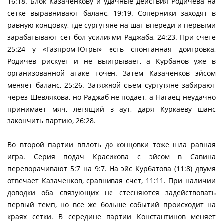
16:18. Блок Казаченкову и удачные действия Родичева на
сетке выравнивают баланс, 19:19. Соперники заходят в
равную концовку, где сургутяне на шаг впереди и первыми
зарабатывают сет-бол усилиями Раджаба, 24:23. При счете
25:24 у «Газпром-Югры» есть спонтанная доигровка,
Родичев рискует и не выигрывает, а Курбанов уже в
организованной атаке точен. Затем Казаченков эйсом
меняет баланс, 25:26. Затяжной съем сургутяне забирают
через Шевлякова, но Раджаб не подает, а Нагаец неудачно
принимает мяч, летящий в аут, даря Куркаеву шанс
закончить партию, 26:28.
Во второй партии вплоть до концовки тоже шла равная
игра. Серия подач Красикова с эйсом в Савина
переворачивают 5:7 на 9:7. На эйс Курбатова (11:8) двумя
отвечает Казаченков, сравнивая счет, 11:11. При наличии
доводки оба связующих не стесняются задействовать
первый темп, но все же больше событий происходит на
краях сетки. В середине партии Константинов меняет