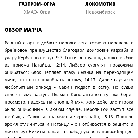
ГАЗПРОМ-ЮГРА
ЛОКОМОТИВ
ХМАО-Югра
Новосибирск
ОБЗОР МАТЧА
Равный старт в дебюте первого сета хозяева перевели в
брейковое преимущество благодаря доигровке Раджаба и
удару Курбанова в аут, 9:7. Гости вернули «должок», выбив
из приема Нагайца, 12:14. Либеро сургутян продолжил
ошибаться: блок цепляет атаку Лызика на переходящем
мяче, но отскок подобрать некому, 14:17. Далее случился
любопытный эпизод – Савин подает в сетку, но судьи
свистят ему заступ. Пламен Константинов тут же берет
просмотр, надеясь на спорный мяч, хотя действие игрока
было ошибочным в любом случае. Небольшой заступ все
же был, а Савин исправляется через пайп, 15:18. Пришло
время отличиться и Нагайцу – он отбивается в защите и
мяч от рук Никиты падает в свободную зону новосибирцев,