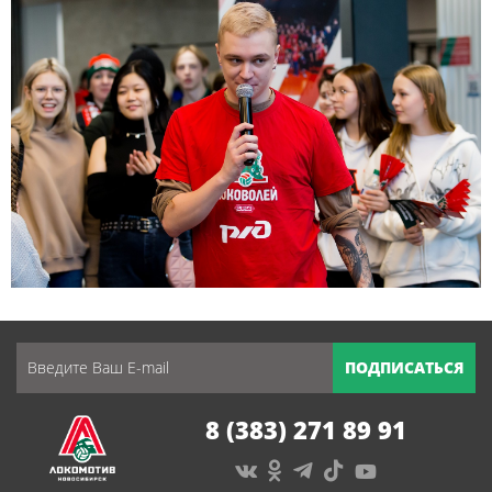
ПОДПИСАТЬСЯ
8 (383) 271 89 91