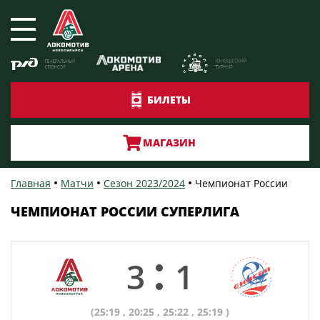
БИЛЕТЫ
МАГАЗИН
Главная
Матчи
Сезон 2023/2024
Чемпионат России
ЧЕМПИОНАТ РОССИИ СУПЕРЛИГА
3
1
(25:19 , 20:25 , 25:22 , 25:19 )