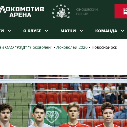
ТИ
О КЛУБЕ
МАТЧИ
КОМАНДА
й ОАО "РЖД" "Локоволей"
Локоволей 2020
Новосибирск