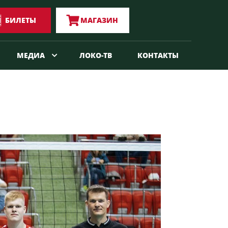
БИЛЕТЫ
МАГАЗИН
МЕДИА
ЛОКО-ТВ
КОНТАКТЫ