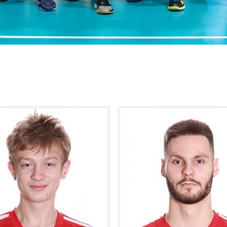
ФОРМАЦИЯ ОБ ИГРОКЕ
ИНФОРМАЦИЯ ОБ ИГР
РОЖДЕНИЯ:
10 МАРТА 2004
ДАТА РОЖДЕНИЯ:
2 ИЮЛЯ