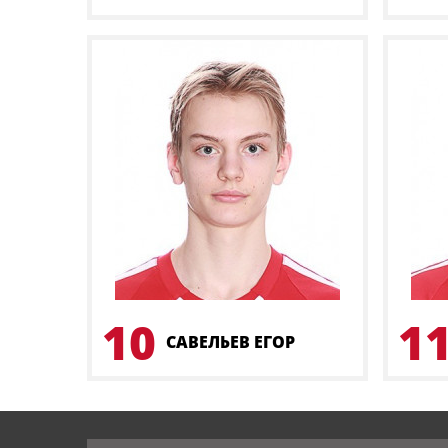
ИНФОРМАЦИЯ ОБ ИГРОКЕ
ИН
ДАТА РОЖДЕНИЯ:
5 ИЮНЯ 2004
ДАТ
5
7
ЧИРЦОВ КЛИМЕНТИЙ
М
10
10
1
1
САВЕЛЬЕВ ЕГОР
САВЕЛЬЕВ ЕГОР